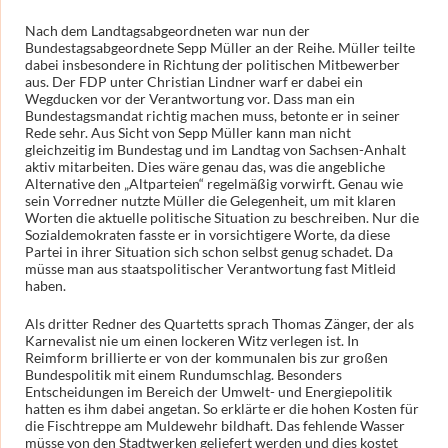
Nach dem Landtagsabgeordneten war nun der
Bundestagsabgeordnete Sepp Müller an der Reihe. Müller teilte
dabei insbesondere in Richtung der politischen Mitbewerber
aus. Der FDP unter Christian Lindner warf er dabei ein
Wegducken vor der Verantwortung vor. Dass man ein
Bundestagsmandat richtig machen muss, betonte er in seiner
Rede sehr. Aus Sicht von Sepp Müller kann man nicht
gleichzeitig im Bundestag und im Landtag von Sachsen-Anhalt
aktiv mitarbeiten. Dies wäre genau das, was die angebliche
Alternative den „Altparteien“ regelmäßig vorwirft. Genau wie
sein Vorredner nutzte Müller die Gelegenheit, um mit klaren
Worten die aktuelle politische Situation zu beschreiben. Nur die
Sozialdemokraten fasste er in vorsichtigere Worte, da diese
Partei in ihrer Situation sich schon selbst genug schadet. Da
müsse man aus staatspolitischer Verantwortung fast Mitleid
haben.
Als dritter Redner des Quartetts sprach Thomas Zänger, der als
Karnevalist nie um einen lockeren Witz verlegen ist. In
Reimform brillierte er von der kommunalen bis zur großen
Bundespolitik mit einem Rundumschlag. Besonders
Entscheidungen im Bereich der Umwelt- und Energiepolitik
hatten es ihm dabei angetan. So erklärte er die hohen Kosten für
die Fischtreppe am Muldewehr bildhaft. Das fehlende Wasser
müsse von den Stadtwerken geliefert werden und dies kostet