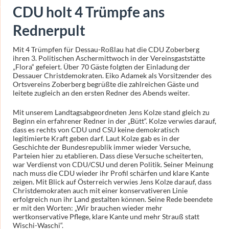
CDU holt 4 Trümpfe ans
Rednerpult
Mit 4 Trümpfen für Dessau-Roßlau hat die CDU Zoberberg
ihren 3. Politischen Aschermittwoch in der Vereinsgaststätte
„Flora“ gefeiert. Über 70 Gäste folgten der Einladung der
Dessauer Christdemokraten. Eiko Adamek als Vorsitzender des
Ortsvereins Zoberberg begrüßte die zahlreichen Gäste und
leitete zugleich an den ersten Redner des Abends weiter.
Mit unserem Landtagsabgeordneten Jens Kolze stand gleich zu
Beginn ein erfahrener Redner in der „Bütt“. Kolze verwies darauf,
dass es rechts von CDU und CSU keine demokratisch
legitimierte Kraft geben darf. Laut Kolze gab es in der
Geschichte der Bundesrepublik immer wieder Versuche,
Parteien hier zu etablieren. Dass diese Versuche scheiterten,
war Verdienst von CDU/CSU und deren Politik. Seiner Meinung
nach muss die CDU wieder ihr Profil schärfen und klare Kante
zeigen. Mit Blick auf Österreich verwies Jens Kolze darauf, dass
Christdemokraten auch mit einer konservativeren Linie
erfolgreich nun ihr Land gestalten können. Seine Rede beendete
er mit den Worten: „Wir brauchen wieder mehr
wertkonservative Pflege, klare Kante und mehr Strauß statt
Wischi-Waschi“.