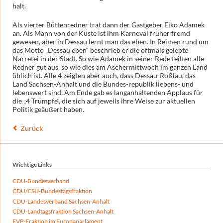
halt.
Als vierter Büttenredner trat dann der Gastgeber Eiko Adamek
an. Als Mann von der Küste ist ihm Karneval früher fremd
gewesen, aber in Dessau lernt man das eben. In Reimen rund um
das Motto „Dessau eben“ beschrieb er die oftmals gelebte
Narretei in der Stadt. So wie Adamek in seiner Rede teilten alle
Redner gut aus, so wie dies am Aschermittwoch im ganzen Land
üblich ist. Alle 4 zeigten aber auch, dass Dessau-Roßlau, das
Land Sachsen-Anhalt und die Bundes-republik liebens- und
lebenswert sind. Am Ende gab es langanhaltenden Applaus für
die „4 Trümpfe“, die sich auf jeweils ihre Weise zur aktuellen
Politik geäußert haben.
Zurück
Wichtige Links
CDU-Bundesverband
CDU/CSU-Bundestagsfraktion
CDU-Landesverband Sachsen-Anhalt
CDU-Landtagsfraktion Sachsen-Anhalt
EVP-Fraktion im Europaparlament